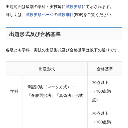
出題範囲は級別の学科・実技毎に
試験要項
にて示されます。
詳しくは、
試験要項ページ
の
試験細目
(PDF)をご覧ください。
出題形式及び合格基準
各級とも学科・実技の出題形式及び合格基準は以下の通りです。
出題形式
合格基準
70点以上
筆記試験（マーク方式）：
学科
（100点満
「多肢選択法」「真偽法」形式
点）
70点以上
（100点満