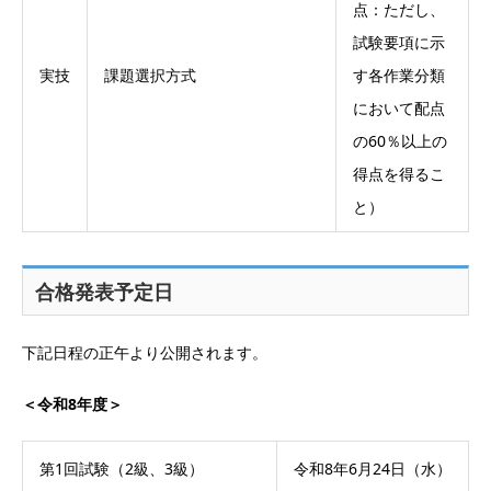
点：ただし、
試験要項に示
実技
課題選択方式
す各作業分類
において配点
の60％以上の
得点を得るこ
と）
合格発表予定日
下記日程の正午より公開されます。
＜令和8年度＞
第1回試験（2級、3級）
令和8年6月24日（水）