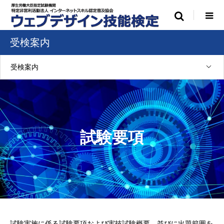
受検案内
受検案内
試験要項
試験実施に係る試験要項および実技試験概要、並びに出題範囲を